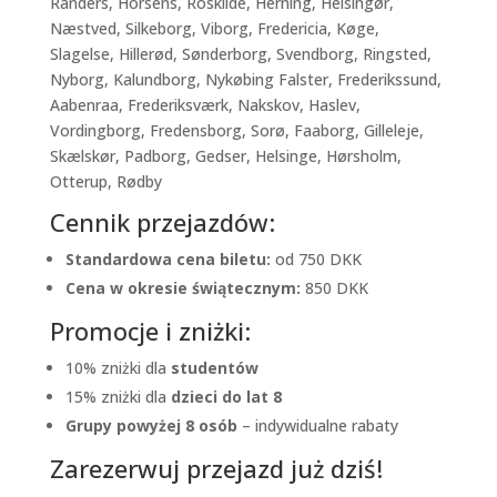
Randers, Horsens, Roskilde, Herning, Helsingør,
Næstved, Silkeborg, Viborg, Fredericia, Køge,
Slagelse, Hillerød, Sønderborg, Svendborg, Ringsted,
Nyborg, Kalundborg, Nykøbing Falster, Frederikssund,
Aabenraa, Frederiksværk, Nakskov, Haslev,
Vordingborg, Fredensborg, Sorø, Faaborg, Gilleleje,
Skælskør, Padborg, Gedser, Helsinge, Hørsholm,
Otterup, Rødby
Cennik przejazdów:
Standardowa cena biletu:
od 750 DKK
Cena w okresie świątecznym:
850 DKK
Promocje i zniżki:
10% zniżki dla
studentów
15% zniżki dla
dzieci do lat 8
Grupy powyżej 8 osób
– indywidualne rabaty
Zarezerwuj przejazd już dziś!