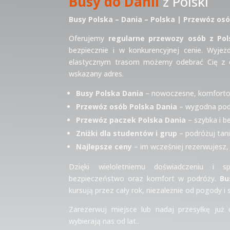
Busy do Danii
z Polski
Busy Polska – Dania – Polska | Przewóz osó
Oferujemy
regularne przewozy osób z Pol
bezpiecznie i w konkurencyjnej cenie. Wyje
elastycznym trasom możemy odebrać Cię z 
wskazany adres.
Busy Polska Dania
– nowoczesne, komforto
Przewóz osób Polska Dania
– wygodna podr
Przewóz paczek Polska Dania
– szybka i b
Zniżki dla studentów i grup
– podróżuj tan
Najlepsze ceny
– im wcześniej rezerwujesz, 
Dzięki wieloletniemu doświadczeniu i s
bezpieczeństwo oraz komfort w podróży.
Bu
kursują przez cały rok, niezależnie od pogody i
Zarezerwuj miejsce lub nadaj przesyłkę już 
wybierają nas od lat..