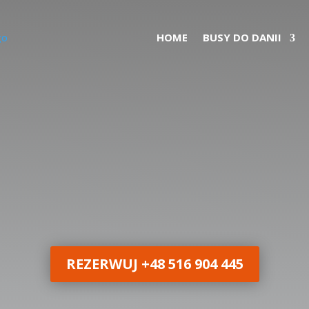
HOME
BUSY DO DANII
REZERWUJ +48 516 904 445