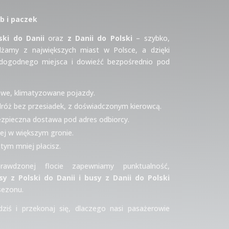
b i paczek
ski do Danii
oraz
z Danii do Polski
– szybko,
żdżamy z największych miast w Polsce, a dzięki
dogodnego miejsca i dowieźć bezpośrednio pod
we, klimatyzowane pojazdy.
óż bez przesiadek, z doświadczonym kierowcą.
ezpieczna dostawa pod adres odbiorcy.
iej w większym gronie.
tym mniej płacisz.
prawdzonej flocie zapewniamy punktualność,
sy z Polski do Danii i busy z Danii do Polski
 sezonu.
dziś i przekonaj się, dlaczego nasi pasażerowie